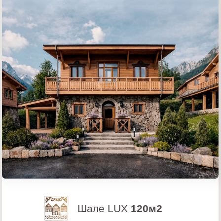
ИНТЕРЬЕРЫ
Мы продумали каждую деталь в интерьере
наших шале, каждый метр пространства
реализован с любовью и заботой, из самых
качественных материалов
При строительстве шале и в дизайне
интерьеров использованы только
экологичные материалы
премиального качества и
неповторимой эстетики