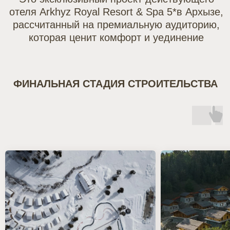
ДОХОДНОСТЬ
Шале Royal Country Village - это самый
высокий доход в Архызе и самый низкий
срок окупаемости при причине отсутствия
конкурентов в премиальном сегменте
индивидуальных домовладений
7 6OO OOO₽
Среднегодовой пассивный
доход от аренды шале