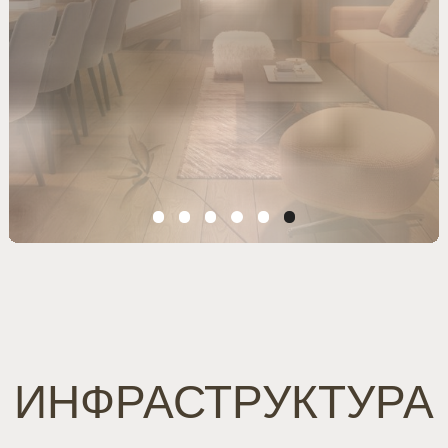
РАССРОЧКА
Удобный формат
рассрочки с
первым взносом от
30%
ЮНИТЫ И ЦЕНЫ
Первый в Архызе комплекс
индивидуальных шале премиум
класса