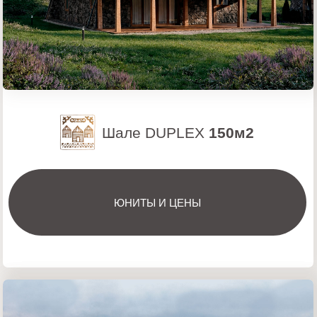
Шале с мебелью
122-240 м²
и техникой под ключ
PREMIUM
DESIGN
Комплекс
персональных шале от
застройщика
популярного