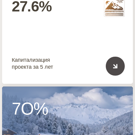
ADR
Min стоимость аренды в
сутки
76 8OO OOO₽
Стоимость
минимального
ЮНИТЫ И ЦЕНЫ
юнита
96 м2