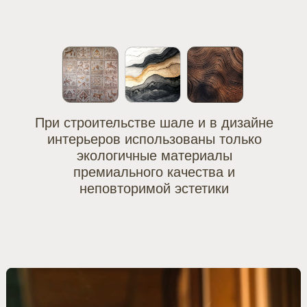
Рейтинг действующего
9.1
пятизвездочного отеля
Royal Resort
ЖИЗНЬ И
ОТДЫХ
В ROYAL CLUB
Незабываемый отдых, атмосферные
локации, каждый день, не похожий на
другой и все одинаково прекрасны!