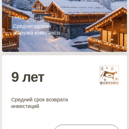
О КОМПЛЕКСЕ
В Royal Country Village представлены шале
трех категорий: «Шале Люкс», «Шале Роял
Люкс» и «Шале Дуплекс».
Площадь объектов составляет от 120 до
244м²
Планировки предусматривают от 4 до 6
спален, что идеально подходит для
просторного размещения семьи или
большой компании гостей