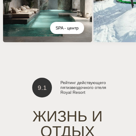
Отельер с многолетним
опытом управления
премиальной недвижимостью
SPA - центр
5O%
комиссия управляющей
компании по договору
управления арендой
ЮНИТЫ И ЦЕНЫ
Бессрочное время
нахождения собственника
на вилле