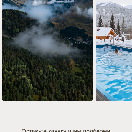
отдельной ветки подъемника, которая
соединит наш комплекс с
подъемниками Лунной поляны
1500м
Поляна Романтик
Лунная поляна
600м